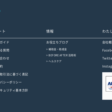
-->
ート
情報
わた
ガイド
お役立ちブログ
会社概
> 補助金・助成金
る質問
Faceb
> BEFORE AFTER 活用術
合わせ
Twitt
> ヘルスケア
約
Insta
取引法に基づく表記
バシーポリシー
キュリティ基本方針