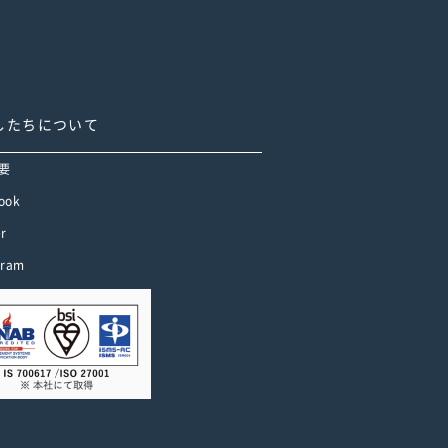
したちについて
要
ook
er
gram