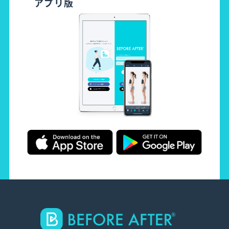
アプリ版
-->